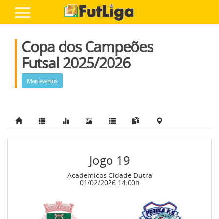
Entre ou cadastre-se
Home
Copa dos Campeões
FairPlay FutLiga
Futsal 2025/2026
A Liga
Mais eventos
Competições
+ Futebol
Inscreva Seu Time
Jogo 19
-
Academicos Cidade Dutra
01/02/2026 14:00h
Ajuda