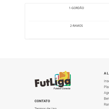
1-GORDÃO
2-RAMOS
A 
Ins
Pla
Ag
Ben
CONTATO
Ra
Termos de Uso