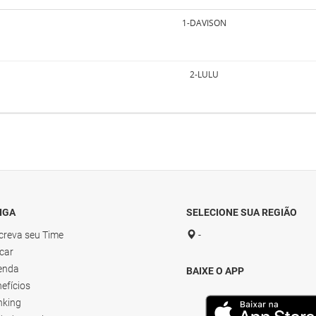
1-DAVISON
2-LULU
LIGA
SELECIONE SUA REGIÃO
creva seu Time
-
car
enda
BAIXE O APP
efícios
nking