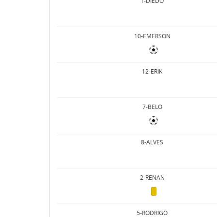
1-DIEDO
10-EMERSON
12-ERIK
7-BELO
8-ALVES
2-RENAN
5-RODRIGO