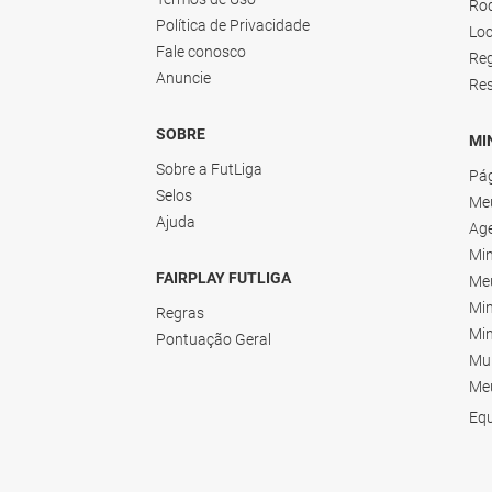
Ro
Política de Privacidade
Loc
Fale conosco
Re
Anuncie
Re
SOBRE
MI
Sobre a FutLiga
Pág
Selos
Me
Ajuda
Ag
Mi
FAIRPLAY FUTLIGA
Meu
Mi
Regras
Mi
Pontuação Geral
Mu
Meu
Eq