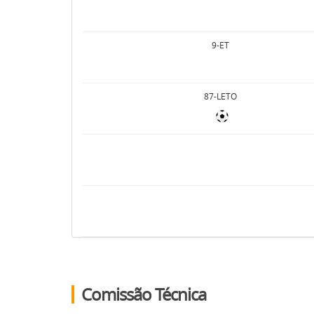
9-ET
87-LETO
Comissão Técnica