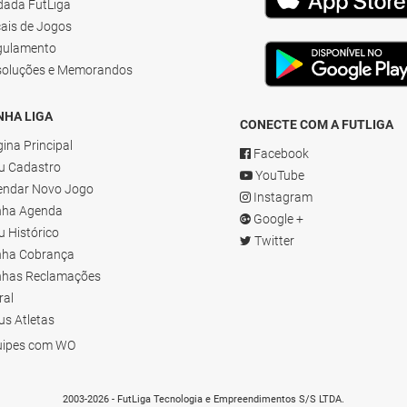
dada FutLiga
ais de Jogos
gulamento
soluções e Memorandos
NHA LIGA
CONECTE COM A FUTLIGA
ina Principal
Facebook
u Cadastro
YouTube
endar Novo Jogo
Instagram
nha Agenda
Google +
 Histórico
Twitter
nha Cobrança
nhas Reclamações
ral
s Atletas
uipes com WO
2003-2026 - FutLiga Tecnologia e Empreendimentos S/S LTDA.