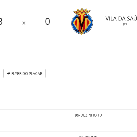
VILA DA SA
3
0
x
E3
FLYER DO PLACAR
99-DEZINHO 10