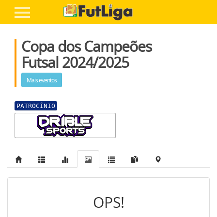
Entre ou cadastre-se
Home
Copa dos Campeões
FairPlay FutLiga
Futsal 2024/2025
A Liga
Mais eventos
Competições
+ Futebol
PATROCÍNIO
Inscreva Seu Time
-
OPS!
Ajuda